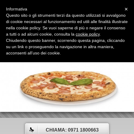
Menu
×
Informativa
Questo sito o gli strumenti terzi da questo utilizzati si avvalgono
di cookie necessari al funzionamento ed utili alle finalità illustrate
nella cookie policy. Se vuoi saperne di più o negare il consenso
a tutti o ad alcuni cookie, consulta la
cookie policy
.
Chiudendo questo banner, scorrendo questa pagina, cliccando
PIZZANDO GASTRO PIZZERIA
su un link o proseguendo la navigazione in altra maniera,
INNOVAZIONE, RICERCA, ARMONIA, ELEGANZA,,,,, CONCEPT DI
acconsenti all’uso dei cookie.
RAFFINATEZZA CULINARIA
CHIAMA: 0971 1800663